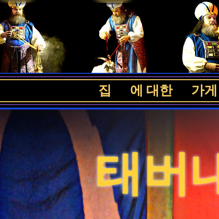
집
에 대한
가게
태버내