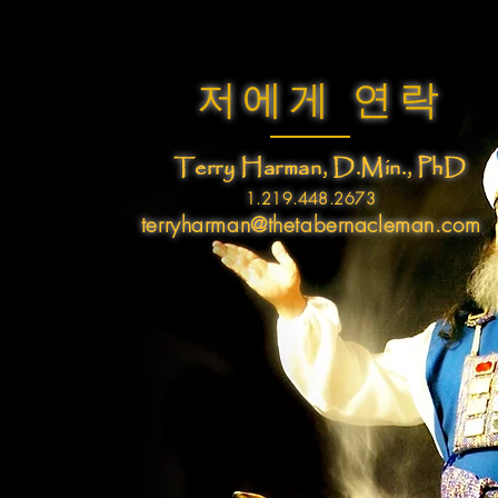
저에게 연락
Terry Harman, D.Min., PhD
1.219.448.2673
terryharman@thetabernacleman.com