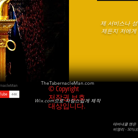
제 서비스나 
제든지 저에게
TheTabernacleMan.com
© Copyright
저작권 보호
Wix.com으로
자랑스럽게 제작
대상입니다.
태버내클 맨은
비영리 - 501(c)(